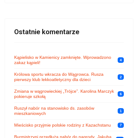
Ostatnie komentarze
Kąpielisko w Kamienicy zamknięte. Wprowadzono
4
zakaz kąpieli!
Królowa sportu wkracza do Wągrowca. Rusza
2
pierwszy klub lekkoatletyczny dla dzieci
Zmiana w wągrowieckiej „Trójce”. Karolina Marczyk
6
pokieruje szkołą
Ruszył nabór na stanowisko ds. zasobów
1
mieszkaniowych
Mieścisko przyjmie polskie rodziny z Kazachstanu
7
Burmistrzyni przedłuża nabór do nagrody „Jakuba