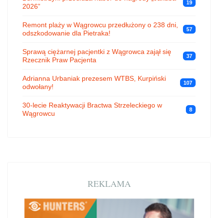
19
2026”
Remont plaży w Wągrowcu przedłużony o 238 dni,
57
odszkodowanie dla Pietraka!
Sprawą ciężarnej pacjentki z Wągrowca zajął się
37
Rzecznik Praw Pacjenta
Adrianna Urbaniak prezesem WTBS, Kurpiński
107
odwołany!
30-lecie Reaktywacji Bractwa Strzeleckiego w
8
Wągrowcu
REKLAMA