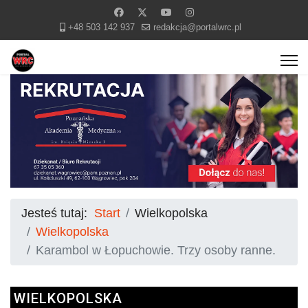
+48 503 142 937
redakcja@portalwrc.pl
Jesteś tutaj:
Start
Wielkopolska
Wielkopolska
Karambol w Łopuchowie. Trzy osoby ranne.
WIELKOPOLSKA