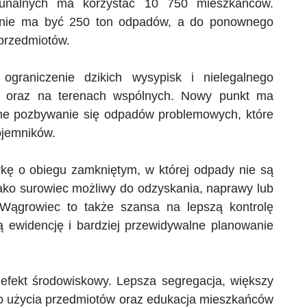
unalnych ma korzystać 10 750 mieszkańców.
wnie ma być 250 ton odpadów, a do ponownego
przedmiotów.
ograniczenie dzikich wysypisk i nielegalnego
h oraz na terenach wspólnych. Nowy punkt ma
zne pozbywanie się odpadów problemowych, które
ojemników.
kę o obiegu zamkniętym, w której odpady nie są
jako surowiec możliwy do odzyskania, naprawy lub
Wągrowiec to także szansa na lepszą kontrolę
ą
ewidencję i bardziej przewidywalne planowanie
y efekt środowiskowy. Lepsza segregacja, większy
o użycia przedmiotów oraz edukacja mieszkańców