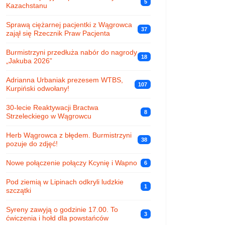
5
Kazachstanu
Sprawą ciężarnej pacjentki z Wągrowca
37
zajął się Rzecznik Praw Pacjenta
Burmistrzyni przedłuża nabór do nagrody
18
„Jakuba 2026”
Adrianna Urbaniak prezesem WTBS,
107
Kurpiński odwołany!
30-lecie Reaktywacji Bractwa
8
Strzeleckiego w Wągrowcu
Herb Wągrowca z błędem. Burmistrzyni
38
pozuje do zdjęć!
Nowe połączenie połączy Kcynię i Wapno
6
Pod ziemią w Lipinach odkryli ludzkie
1
szczątki
Syreny zawyją o godzinie 17.00. To
3
ćwiczenia i hołd dla powstańców