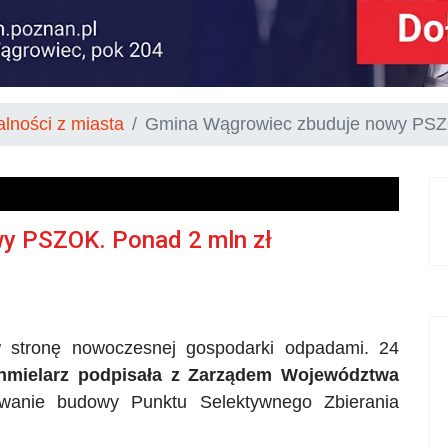
alności z miasta
Gmina Wągrowiec zbuduje nowy PSZO
y PSZOK. Ponad 2 mln zł
 stronę nowoczesnej gospodarki odpadami. 24
Chmielarz podpisała z Zarządem Województwa
wanie budowy Punktu Selektywnego Zbierania