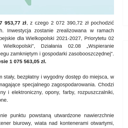
7 953,77 zł
, z czego 2 072 390,72 zł pochodzić
h. Inwestycja zostanie zrealizowana w ramach
skie dla Wielkopolski 2021-2027, Priorytetu 02
 Wielkopolski”, Działania 02.08 „Wspieranie
biegu zamkniętym i gospodarki
zasobooszczędnej
”.
e 1 075 563,05 zł.
tały, bezpłatny i wygodny dostęp do miejsca, w
agające specjalnego zagospodarowania. Chodzi
y i elektroniczny, opony, farby, rozpuszczalniki,
one.
renie punktu powstaną utwardzone nawierzchnie
ener biurowy, wiata nad kontenerami otwartymi,