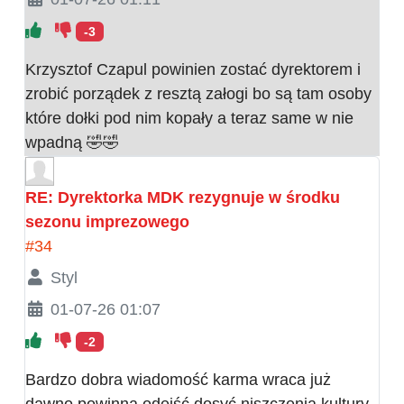
-3
Krzysztof Czapul powinien zostać dyrektorem i
zrobić porządek z resztą załogi bo są tam osoby
które dołki pod nim kopały a teraz same w nie
wpadną 🤣🤣
RE: Dyrektorka MDK rezygnuje w środku
sezonu imprezowego
#34
Styl
01-07-26 01:07
-2
Bardzo dobra wiadomość karma wraca już
dawno powinna odejść dosyć niszczenia kultury