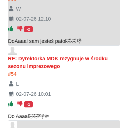
W
02-07-26 12:10
-2
DoAaaal sam jesteś patol🤣🤣👎
RE: Dyrektorka MDK rezygnuje w środku
sezonu imprezowego
#54
L
02-07-26 10:01
-1
Do Aaaal🤣🤣👎🤏