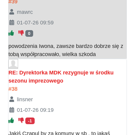
#39
mawrc
01-07-26 09:59
0
powodzenia Iwona, zawsze bardzo dobrze się z
tobą współpracowało, wielka szkoda
RE: Dyrektorka MDK rezygnuje w środku
sezonu imprezowego
#38
linsner
01-07-26 09:19
-1
Jakiś Czapul by za komuny w sb , to jakaś