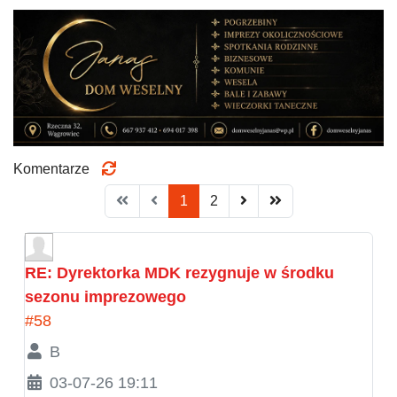
Komentarze
1
2
RE: Dyrektorka MDK rezygnuje w środku
sezonu imprezowego
#58
B
03-07-26 19:11