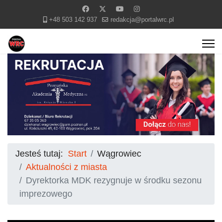
+48 503 142 937
redakcja@portalwrc.pl
Jesteś tutaj:
Start
Wągrowiec
Aktualności z miasta
Dyrektorka MDK rezygnuje w środku sezonu
imprezowego