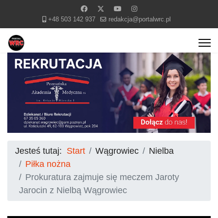
+48 503 142 937
redakcja@portalwrc.pl
Jesteś tutaj:
Start
Wągrowiec
Nielba
Piłka nożna
Prokuratura zajmuje się meczem Jaroty
Jarocin z Nielbą Wągrowiec