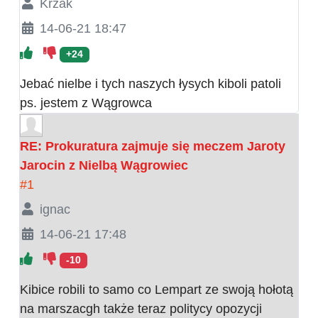
Krzak
14-06-21 18:47
+24
Jebać nielbe i tych naszych łysych kiboli patoli
ps. jestem z Wągrowca
RE: Prokuratura zajmuje się meczem Jaroty
Jarocin z Nielbą Wągrowiec
#1
ignac
14-06-21 17:48
-10
Kibice robili to samo co Lempart ze swoją hołotą
na marszacgh także teraz politycy opozycji