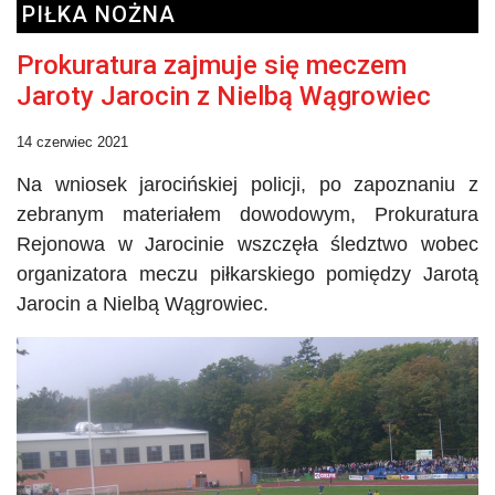
PIŁKA NOŻNA
Prokuratura zajmuje się meczem
Jaroty Jarocin z Nielbą Wągrowiec
14 czerwiec 2021
Na wniosek jarocińskiej policji, po zapoznaniu z
zebranym materiałem dowodowym, Prokuratura
Rejonowa w Jarocinie wszczęła śledztwo wobec
organizatora meczu piłkarskiego pomiędzy Jarotą
Jarocin a
Nielbą
Wągrowiec.