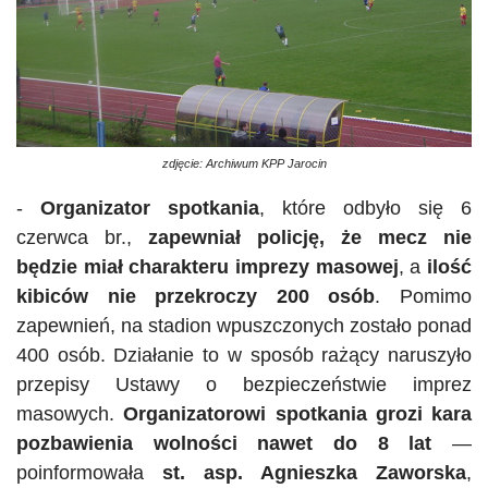
zdjęcie: Archiwum KPP Jarocin
-
Organizator spotkania
, które odbyło się 6
czerwca br.,
zapewniał policję, że mecz nie
będzie miał charakteru imprezy masowej
, a
ilość
kibiców nie przekroczy 200 osób
. Pomimo
zapewnień, na stadion wpuszczonych zostało ponad
400 osób. Działanie to w sposób rażący naruszyło
przepisy Ustawy o bezpieczeństwie imprez
masowych.
Organizatorowi spotkania grozi kara
pozbawienia wolności nawet do 8 lat
—
poinformowała
st.
asp
. Agnieszka Zaworska
,