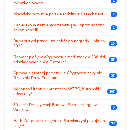
1
mieszkaniowych
Mieścisko przyjmie polskie rodziny z Kazachstanu
7
Kąpielisko w Kamienicy zamknięte. Wprowadzono
2
zakaz kąpieli!
Burmistrzyni przedłuża nabór do nagrody „Jakuba
19
2026”
Remont plaży w Wągrowcu przedłużony o 238 dni,
57
odszkodowanie dla Pietraka!
Sprawą ciężarnej pacjentki z Wągrowca zajął się
37
Rzecznik Praw Pacjenta
Adrianna Urbaniak prezesem WTBS, Kurpiński
107
odwołany!
30-lecie Reaktywacji Bractwa Strzeleckiego w
8
Wągrowcu
Herb Wągrowca z błędem. Burmistrzyni pozuje do
38
zdjęć!