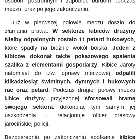
osobom postronnym i zapobiec burdom podczas
meczu, oraz po jego zakończeniu.
- Już w pierwszej połowie meczu doszło do
złamania prawa.
W sektorze kibiców drużyny
Nielby
odpalonych zostało 11 petard hukowych
,
które spadły na bieżnie wokół boiska.
Jeden z
kibiców dokonał także pokazowego spalenia
szalika z elementami gospodarzy
. Kibice Jaroty
natomiast do tzw. oprawy meczowej
odpalili
kilkadziesiąt świetlnych, dymnych i hukowych
rac oraz petard
. Podczas drugiej połowy meczu
kibice drużyny przyjezdnej
sforsowali bramę
swojego sektora
, dokonując tym samym jej
uszkodzenia — relacjonuje oficer prasowy
jarocińskiej policji.
Bezpośrednio po zakończeniu spotkania
kibice