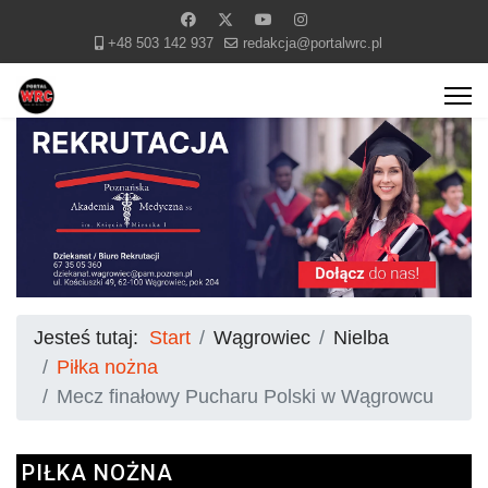
+48 503 142 937
redakcja@portalwrc.pl
Jesteś tutaj:
Start
Wągrowiec
Nielba
Piłka nożna
Mecz finałowy Pucharu Polski w Wągrowcu
PIŁKA NOŻNA