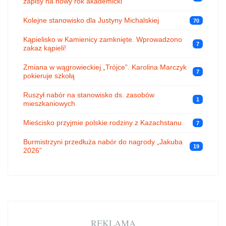
zapisy na nowy rok akademicki
Kolejne stanowisko dla Justyny Michalskiej
70
Kąpielisko w Kamienicy zamknięte. Wprowadzono
7
zakaz kąpieli!
Zmiana w wągrowieckiej „Trójce”. Karolina Marczyk
7
pokieruje szkołą
Ruszył nabór na stanowisko ds. zasobów
1
mieszkaniowych
Mieścisko przyjmie polskie rodziny z Kazachstanu
7
Burmistrzyni przedłuża nabór do nagrody „Jakuba
19
2026”
REKLAMA