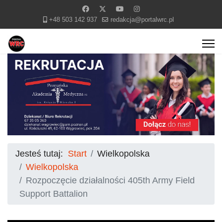
+48 503 142 937
redakcja@portalwrc.pl
Jesteś tutaj:
Start
Wielkopolska
Wielkopolska
Rozpoczęcie działalności 405th Army Field
Support Battalion