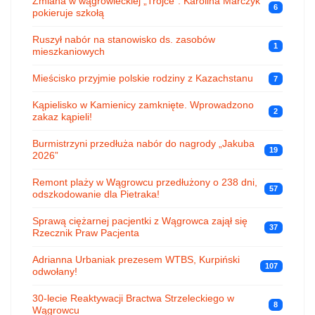
Zmiana w wągrowieckiej „Trójce”. Karolina Marczyk
6
pokieruje szkołą
Ruszył nabór na stanowisko ds. zasobów
1
mieszkaniowych
Mieścisko przyjmie polskie rodziny z Kazachstanu
7
Kąpielisko w Kamienicy zamknięte. Wprowadzono
2
zakaz kąpieli!
Burmistrzyni przedłuża nabór do nagrody „Jakuba
19
2026”
Remont plaży w Wągrowcu przedłużony o 238 dni,
57
odszkodowanie dla Pietraka!
Sprawą ciężarnej pacjentki z Wągrowca zajął się
37
Rzecznik Praw Pacjenta
Adrianna Urbaniak prezesem WTBS, Kurpiński
107
odwołany!
30-lecie Reaktywacji Bractwa Strzeleckiego w
8
Wągrowcu