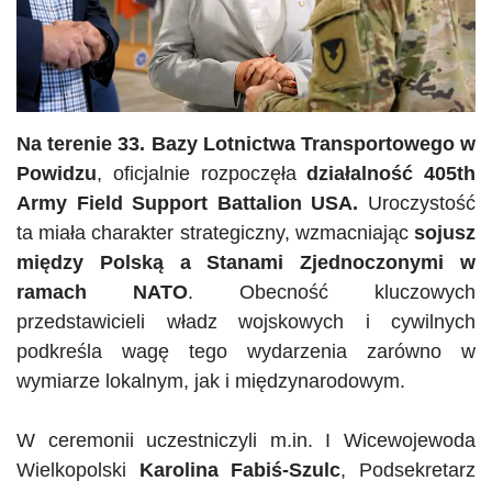
Na terenie 33. Bazy Lotnictwa Transportowego w
Powidzu
, oficjalnie rozpoczęła
działalność
405th
Army
Field Support
Battalion
USA.
Uroczystość
ta miała charakter strategiczny, wzmacniając
sojusz
między Polską a Stanami Zjednoczonymi w
ramach NATO
. Obecność kluczowych
przedstawicieli władz wojskowych i cywilnych
podkreśla wagę tego wydarzenia zarówno w
wymiarze lokalnym, jak i międzynarodowym.
W ceremonii uczestniczyli m.in. I Wicewojewoda
Wielkopolski
Karolina Fabiś-Szulc
, Podsekretarz