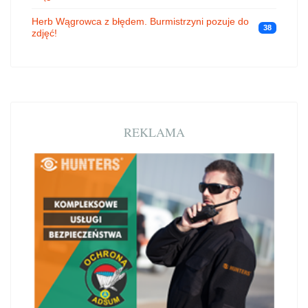
Herb Wągrowca z błędem. Burmistrzyni pozuje do
38
zdjęć!
REKLAMA