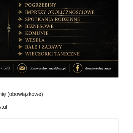
mię (obowiązkowe)
ytuł