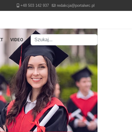
+48 503 142 937
redakcja@portalwrc.pl
Szukaj
KT
VIDEO
Type 2 or more characters for results.