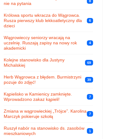
8
nie na pytania
Królowa sportu wkracza do Wągrowca.
Rusza pierwszy klub lekkoatletyczny dla
6
dzieci
Wągrowieccy seniorzy wracają na
uczelnię. Ruszają zapisy na nowy rok
4
akademicki
Kolejne stanowisko dla Justyny
69
Michalskiej
Herb Wągrowca z błędem. Burmistrzyni
39
pozuje do zdjęć!
Kąpielisko w Kamienicy zamknięte.
7
Wprowadzono zakaz kąpieli!
Zmiana w wągrowieckiej „Trójce”. Karolina
7
Marczyk pokieruje szkołą
Ruszył nabór na stanowisko ds. zasobów
1
mieszkaniowych