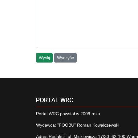
Wyślij
Wyczyść
PORTAL WRC
Portal WRC powstał w 2009 roku
Wydawca: "FOOBU" Roman Kowalczewski
Adres Redakcji: ul. Mickiewicza 17/30, 62-100 Wągr