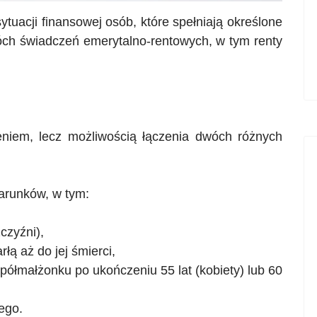
uacji finansowej osób, które spełniają określone
óch świadczeń emerytalno-rentowych, w tym renty
niem, lecz możliwością łączenia dwóch różnych
warunków, w tym:
żczyźni),
ą aż do jej śmierci,
półmałżonku po ukończeniu 55 lat (kobiety) lub 60
ego.