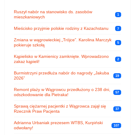
Ruszył nabór na stanowisko ds. zasobów
1
mieszkaniowych
Mieścisko przyjmie polskie rodziny z Kazachstanu
7
Zmiana w wągrowieckiej „Trójce”. Karolina Marczyk
5
pokieruje szkołą
Kąpielisko w Kamienicy zamknięte. Wprowadzono
2
zakaz kąpieli!
Burmistrzyni przedłuża nabór do nagrody „Jakuba
19
2026”
Remont plaży w Wągrowcu przedłużony o 238 dni,
57
odszkodowanie dla Pietraka!
Sprawą ciężarnej pacjentki z Wągrowca zajął się
37
Rzecznik Praw Pacjenta
Adrianna Urbaniak prezesem WTBS, Kurpiński
107
odwołany!