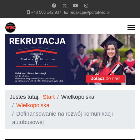
+48 503 142 937
redakcja@portalwrc.pl
Jesteś tutaj:
Start
Wielkopolska
Wielkopolska
Dofinansowanie na rozwój komunikacji
autobusowej