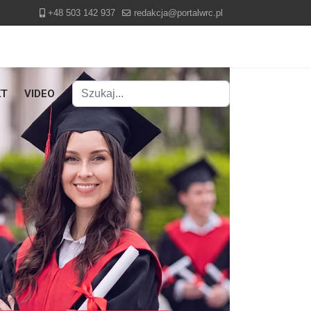
+48 503 142 937
redakcja@portalwrc.pl
Szukaj
KT
VIDEO
Type 2 or more characters for results.