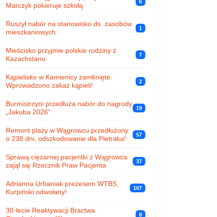
6
Marczyk pokieruje szkołą
Ruszył nabór na stanowisko ds. zasobów
1
mieszkaniowych
Mieścisko przyjmie polskie rodziny z
7
Kazachstanu
Kąpielisko w Kamienicy zamknięte.
2
Wprowadzono zakaz kąpieli!
Burmistrzyni przedłuża nabór do nagrody
19
„Jakuba 2026”
Remont plaży w Wągrowcu przedłużony
57
o 238 dni, odszkodowanie dla Pietraka!
Sprawą ciężarnej pacjentki z Wągrowca
37
zajął się Rzecznik Praw Pacjenta
Adrianna Urbaniak prezesem WTBS,
107
Kurpiński odwołany!
30-lecie Reaktywacji Bractwa
8