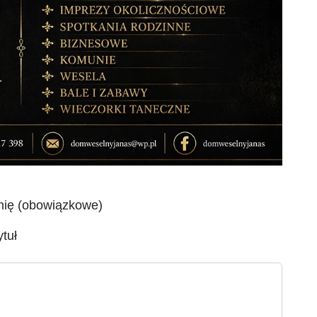
mię (obowiązkowe)
ytuł