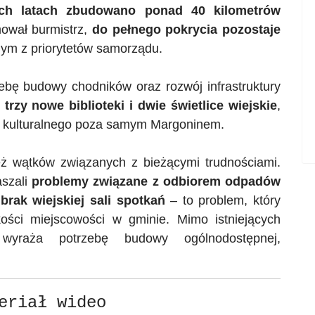
ich latach zbudowano ponad 40 kilometrów
mował burmistrz,
do pełnego pokrycia pozostaje
dnym z priorytetów samorządu.
zebę budowy chodników oraz rozwój infrastruktury
trzy nowe biblioteki i dwie świetlice wiejskie
,
a kulturalnego poza samym Margoninem.
eż wątków związanych z bieżącymi trudnościami.
aszali
problemy związane z odbiorem odpadów
i
brak wiejskiej sali spotkań
– to problem, który
lkości miejscowości w gminie.
Mimo istniejących
yraża potrzebę budowy ogólnodostępnej,
eriał wideo