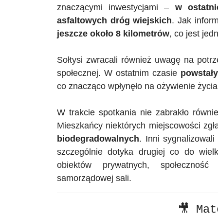
znaczącymi inwestycjami –
w ostatn
asfaltowych dróg wiejskich
. Jak infor
jeszcze około 8 kilometrów
, co jest je
Sołtysi zwracali również uwagę na potr
społecznej. W ostatnim czasie
powstały 
co znacząco wpłynęło na ożywienie życi
W trakcie spotkania nie zabrakło równi
Mieszkańcy niektórych miejscowości zgł
biodegradowalnych
. Inni sygnalizowal
szczególnie dotyka drugiej co do wie
obiektów prywatnych, społeczność
w
samorządowej sali.
🎥 Mat