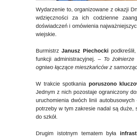
Wydarzenie to, organizowane z okazji Dni
wdzięczności za ich codzienne zaan
doświadczeń i omówienia najważniejszych
wiejskie.
Burmistrz
Janusz Piechocki
podkreślił,
funkcji administracyjnej. –
To żołnierze 
ogniwo łączące mieszkańców z samorz
W trakcie spotkania
poruszono kluczo
Jednym z nich pozostaje ograniczony do
uruchomienia dwóch linii autobusowyc
potrzeby w tym zakresie nadal są duże, 
do szkół.
Drugim istotnym tematem była
infras