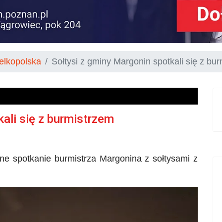
elkopolska
Sołtysi z gminy Margonin spotkali się z bu
ali się z burmistrzem
ne spotkanie burmistrza Margonina z sołtysami z