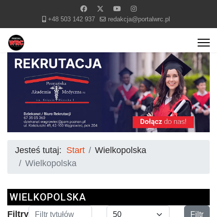
+48 503 142 937
redakcja@portalwrc.pl
Jesteś tutaj:
Start
Wielkopolska
Wielkopolska
WIELKOPOLSKA
Filtr tytułów
Pokaż #
Filtry
Filtr