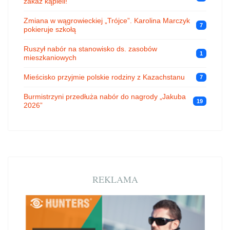
zakaz kąpieli!
Zmiana w wągrowieckiej „Trójce”. Karolina Marczyk
7
pokieruje szkołą
Ruszył nabór na stanowisko ds. zasobów
1
mieszkaniowych
Mieścisko przyjmie polskie rodziny z Kazachstanu
7
Burmistrzyni przedłuża nabór do nagrody „Jakuba
19
2026”
REKLAMA