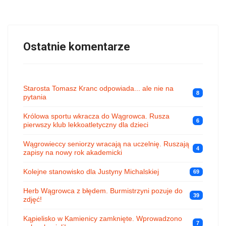
Ostatnie komentarze
Starosta Tomasz Kranc odpowiada... ale nie na
8
pytania
Królowa sportu wkracza do Wągrowca. Rusza
6
pierwszy klub lekkoatletyczny dla dzieci
Wągrowieccy seniorzy wracają na uczelnię. Ruszają
4
zapisy na nowy rok akademicki
Kolejne stanowisko dla Justyny Michalskiej
69
Herb Wągrowca z błędem. Burmistrzyni pozuje do
39
zdjęć!
Kąpielisko w Kamienicy zamknięte. Wprowadzono
7